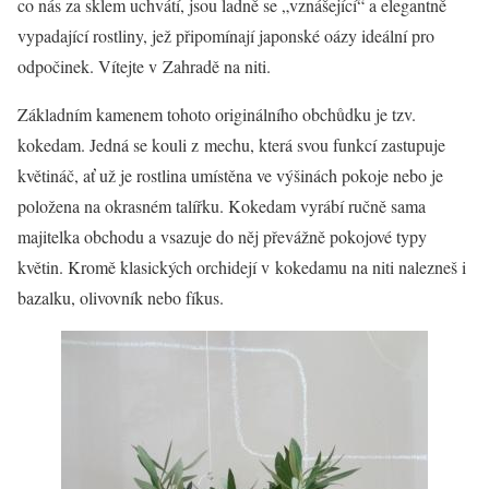
co nás za sklem uchvátí, jsou ladně se „vznášející“ a elegantně
vypadající rostliny, jež připomínají japonské oázy ideální pro
odpočinek. Vítejte v Zahradě na niti.
Základním kamenem tohoto originálního obchůdku je tzv.
kokedam. Jedná se kouli z mechu, která svou funkcí zastupuje
květináč, ať už je rostlina umístěna ve výšinách pokoje nebo je
položena na okrasném talířku. Kokedam vyrábí ručně sama
majitelka obchodu a vsazuje do něj převážně pokojové typy
květin. Kromě klasických orchidejí v kokedamu na niti nalezneš i
bazalku, olivovník nebo fíkus.