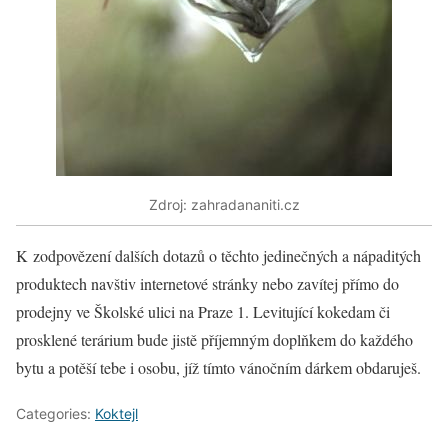
Zdroj: zahradananiti.cz
K zodpovězení dalších dotazů o těchto jedinečných a nápaditých
produktech navštiv internetové stránky nebo zavítej přímo do
prodejny ve Školské ulici na Praze 1. Levitující kokedam či
prosklené terárium bude jistě příjemným doplňkem do každého
bytu a potěší tebe i osobu, jíž tímto vánočním dárkem obdaruješ.
Categories:
Koktejl