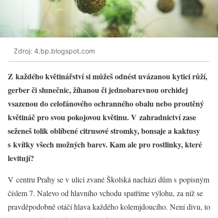
Zdroj: 4.bp.blogspot.com
Z každého květinářství si můžeš odnést uvázanou kytici růží,
gerber či slunečnic, žíhanou či jednobarevnou orchidej
vsazenou do celofánového ochranného obalu nebo proutěný
květináč pro svou pokojovou květinu. V zahradnictví zase
seženeš tolik oblíbené citrusové stromky, bonsaje a kaktusy
s kvítky všech možných barev. Kam ale pro rostlinky, které
levitují?
V centru Prahy se v ulici zvané Školská nachází dům s popisným
číslem 7. Nalevo od hlavního vchodu spatříme výlohu, za níž se
pravděpodobně otáčí hlava každého kolemjdoucího. Není divu, to