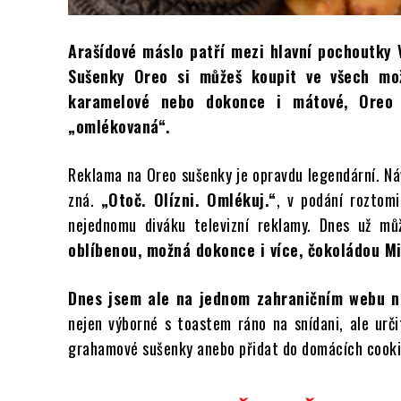
Arašídové máslo patří mezi hlavní pochoutky 
Sušenky Oreo si můžeš koupit ve všech mož
karamelové nebo dokonce i mátové, Oreo 
„omlékovaná“.
Reklama na Oreo sušenky je opravdu legendární. Náv
zná.
„Otoč. Olízni. Omlékuj.“
, v podání roztomi
nejednomu diváku televizní reklamy. Dnes už m
oblíbenou, možná dokonce i více, čokoládou Mi
Dnes jsem ale na jednom zahraničním webu nar
nejen výborné s toastem ráno na snídani, ale urči
grahamové sušenky anebo přidat do domácích cooki