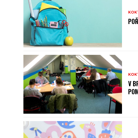
KOK
POŘ
KOK
V B
POM