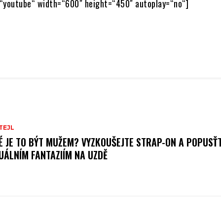
“youtube“ width=“600″ height=“450″ autoplay=“no“]
TEJL
É JE TO BÝT MUŽEM? VYZKOUŠEJTE STRAP-ON A POPUSŤ
UÁLNÍM FANTAZIÍM NA UZDĚ