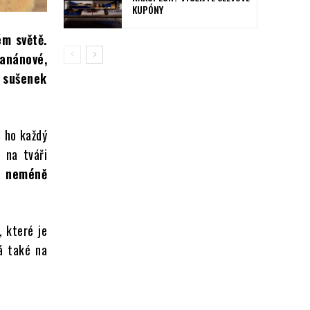
KUPÓNY
ém světě.
anánové,
 sušenek
ě ho každý
 na tváři
s neméně
, které je
dá také na