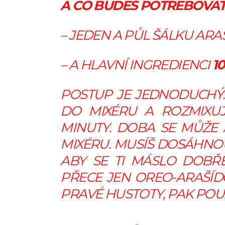
A CO BUDEŠ POTŘEBOVAT
– JEDEN A PŮL ŠÁLKU ARA
– A HLAVNÍ INGREDIENCI
1
POSTUP JE JEDNODUCHÝ.
DO MIXÉRU A ROZMIXUJE
MINUTY. DOBA SE MŮŽE 
MIXÉRU. MUSÍŠ DOSÁHNO
ABY SE TI MÁSLO DOBŘ
PŘECE JEN OREO-ARAŠÍ
PRAVÉ HUSTOTY, PAK POUŽ