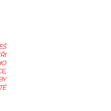
EŠ
ŘI
HO
E,
BY
TÉ