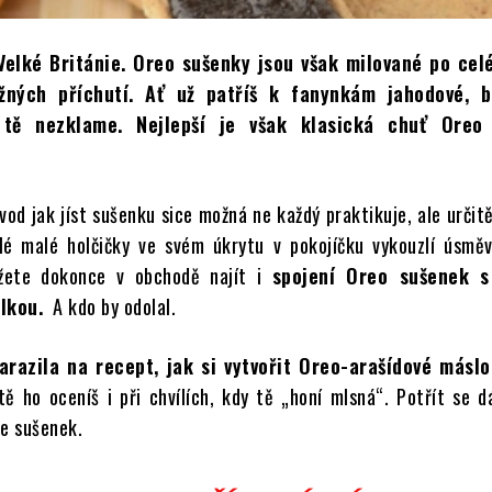
Velké Británie. Oreo sušenky jsou však milované po cel
ných příchutí. Ať už patříš k fanynkám jahodové, b
tě nezklame. Nejlepší je však klasická chuť Oreo
od jak jíst sušenku sice možná ne každý praktikuje, ale určit
lé malé holčičky ve svém úkrytu v pokojíčku vykouzlí úsměv
ůžete dokonce v obchodě najít i
spojení Oreo sušenek 
lkou.
A kdo by odolal.
azila na recept, jak si vytvořit Oreo-arašídové máslo
tě ho oceníš i při chvílích, kdy tě „honí mlsná“. Potřít se 
e sušenek.