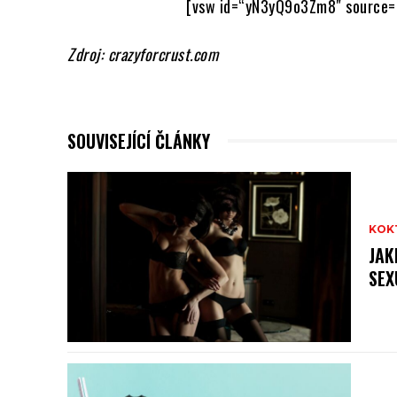
[vsw id=“yN3yQ9o3Zm8″ source=
Zdroj: crazyforcrust.com
SOUVISEJÍCÍ ČLÁNKY
KOK
JAK
SEX