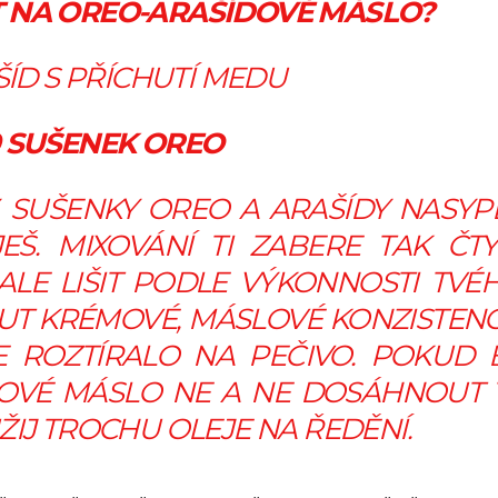
 NA OREO-ARAŠÍDOVÉ MÁSLO?
ŠÍD S PŘÍCHUTÍ MEDU
0 SUŠENEK OREO
 SUŠENKY OREO A ARAŠÍDY NASYP
Š. MIXOVÁNÍ TI ZABERE TAK ČTY
ALE LIŠIT PODLE VÝKONNOSTI TVÉ
UT KRÉMOVÉ, MÁSLOVÉ KONZISTENC
E ROZTÍRALO NA PEČIVO. POKUD 
DOVÉ MÁSLO NE A NE DOSÁHNOUT 
IJ TROCHU OLEJE NA ŘEDĚNÍ.