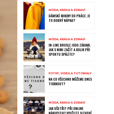
MÓDA, KRÁSA A ZDRAVÍ
DÁMSKÉ MIKINY DO PRÁCE. JE
TO DOBRÝ NÁPAD?
MÓDA, KRÁSA A ZDRAVÍ
IN-LINE BRUSLE JSOU ZÁBAVA.
JAK S NIMI ZAČÍT A KOLIK PŘI
SPORTU SPÁLÍTE?
FOTKY, VIDEA A TUTORIALY
NA CO VŠECHNO MŮŽEME DNES
TISKNOUT?
MÓDA, KRÁSA A ZDRAVÍ
JAK UŠETŘIT PŘI ONLINE
NÁKUPECH? VYUŽIJTE SLEVOVÉ