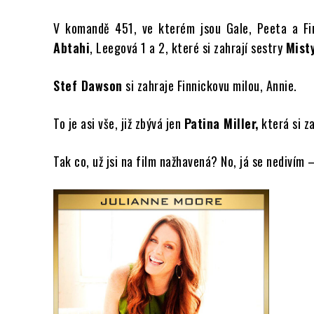
V komandě 451, ve kterém jsou Gale, Peeta a Fin
Abtahi
, Leegová 1 a 2, které si zahrají sestry
Mist
Stef Dawson
si zahraje Finnickovu milou, Annie.
To je asi vše, již zbývá jen
Patina Miller,
která si za
Tak co, už jsi na film nažhavená? No, já se nedivím 