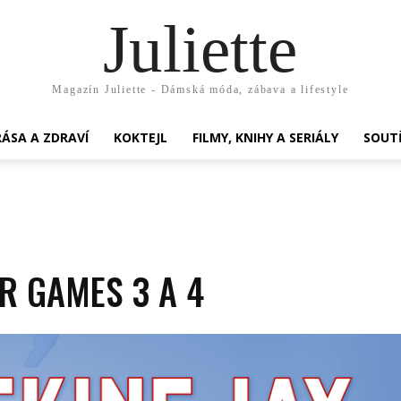
Juliette
Magazín Juliette - Dámská móda, zábava a lifestyle
ÁSA A ZDRAVÍ
KOKTEJL
FILMY, KNIHY A SERIÁLY
SOUT
R GAMES 3 A 4