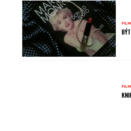
FILM
BÝT
FILM
KNI