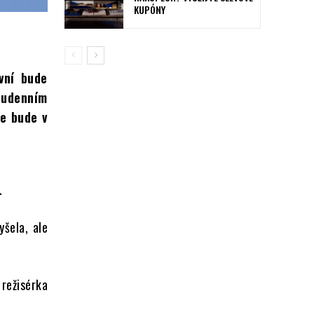
KUPÓNY
rvní bude
voudenním
že bude v
.
šela, ale
 režisérka