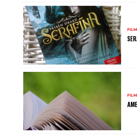
FILM
SER
FILM
AME