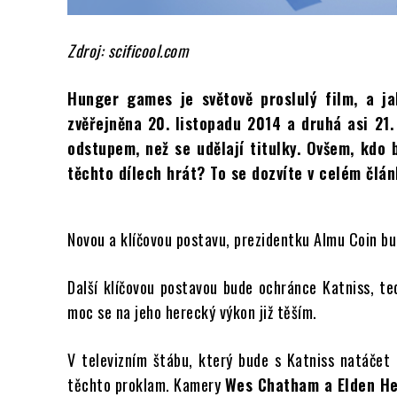
Zdroj: scificool.com
Hunger games je světově proslulý film, a jak
zvěřejněna 20. listopadu 2014 a druhá asi 21
odstupem, než se udělají titulky. Ovšem, kdo
těchto dílech hrát? To se dozvíte v celém člán
Novou a klíčovou postavu, prezidentku Almu Coin b
Další klíčovou postavou bude ochránce Katniss, t
moc se na jeho herecký výkon již těším.
V televizním štábu, který bude s Katniss natáčet
těchto proklam. Kamery
Wes Chatham a Elden H