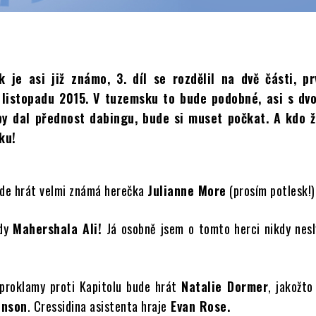
 je asi již známo, 3. díl se rozdělil na dvě části, p
. listopadu 2015. V tuzemsku to bude podobné, asi s d
 by dal přednost dabingu, bude si muset počkat. A kdo 
ku!
ude hrát velmi známá herečka
Julianne More
(prosím potlesk!)
edy
Mahershala Ali!
Já osobně jsem o tomto herci nikdy nesly
 proklamy proti Kapitolu bude hrát
Natalie Dormer
, jakožto
enson
. Cressidina asistenta hraje
Evan Rose.