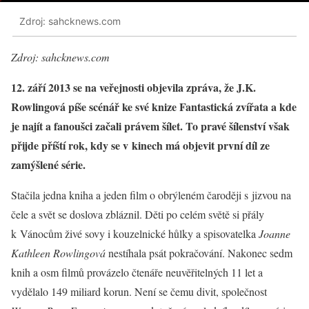
Zdroj: sahcknews.com
Zdroj: sahcknews.com
12. září 2013 se na veřejnosti objevila zpráva, že J.K.
Rowlingová píše scénář ke své knize Fantastická zvířata a kde
je najít a fanoušci začali právem šílet. To pravé šílenství však
přijde příští rok, kdy se v kinech má objevit první díl ze
zamýšlené série.
Stačila jedna kniha a jeden film o obrýleném čaroději s jizvou na
čele a svět se doslova zbláznil. Děti po celém světě si přály
k Vánocům živé sovy i kouzelnické hůlky a spisovatelka
Joanne
Kathleen Rowlingová
nestíhala psát pokračování. Nakonec sedm
knih a osm filmů provázelo čtenáře neuvěřitelných 11 let a
vydělalo 149 miliard korun. Není se čemu divit, společnost