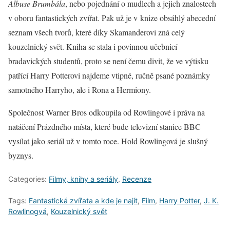
Albuse Brumbála
, nebo pojednání o mudlech a jejich znalostech
v oboru fantastických zvířat. Pak už je v knize obsáhlý abecední
seznam všech tvorů, které díky Skamanderovi zná celý
kouzelnický svět. Kniha se stala i povinnou učebnicí
bradavických studentů, proto se není čemu divit, že ve výtisku
patřící Harry Potterovi najdeme vtipné, ručně psané poznámky
samotného Harryho, ale i Rona a Hermiony.
Společnost Warner Bros odkoupila od Rowlingové i práva na
natáčení Prázdného místa, které bude televizní stanice BBC
vysílat jako seriál už v tomto roce. Hold Rowlingová je slušný
byznys.
Categories:
Filmy, knihy a seriály
,
Recenze
Tags:
Fantastická zvířata a kde je najít
,
Film
,
Harry Potter
,
J. K.
Rowlinogvá
,
Kouzelnický svět