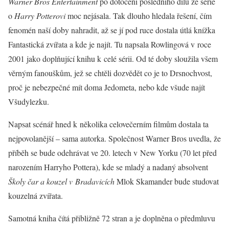
Warner Bros Entertainment
po dotočení posledního dílu ze série
o
Harry Potterovi
moc nejásala. Tak dlouho hledala řešení, čím
fenomén naší doby nahradit, až se jí pod ruce dostala útlá knížka
Fantastická zvířata a kde je najít. Tu napsala Rowlingová v roce
2001 jako doplňující knihu k celé sérii. Od té doby sloužila všem
věrným fanouškům, jež se chtěli dozvědět co je to Drsnochvost,
proč je nebezpečné mít doma Jedometa, nebo kde všude najít
Všudylezku.
Napsat scénář hned k několika celovečerním filmům dostala ta
nejpovolanější – sama autorka. Společnost Warner Bros uvedla, že
příběh se bude odehrávat ve 20. letech v New Yorku (70 let před
narozením Harryho Pottera), kde se mladý a nadaný absolvent
Školy čar a kouzel v Bradavicích
Mlok Skamander bude studovat
kouzelná zvířata.
Samotná kniha čítá přibližně 72 stran a je doplněna o předmluvu