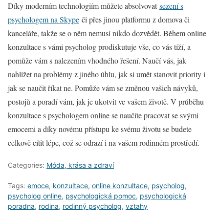
Díky moderním technologiím můžete absolvovat
sezení s
psychologem na Skype
či přes jinou platformu z domova či
kanceláře, takže se o něm nemusí nikdo dozvědět. Během online
konzultace s vámi psycholog prodiskutuje vše, co vás tíží, a
pomůže vám s nalezením vhodného řešení. Naučí vás, jak
nahlížet na problémy z jiného úhlu, jak si umět stanovit priority i
jak se naučit říkat ne. Pomůže vám se změnou vašich návyků,
postojů a poradí vám, jak je ukotvit ve vašem životě. V průběhu
konzultace s psychologem online se naučíte pracovat se svými
emocemi a díky novému přístupu ke svému životu se budete
celkově cítit lépe, což se odrazí i na vašem rodinném prostředí.
Categories:
Móda, krása a zdraví
Tags:
emoce
,
konzultace
,
online konzultace
,
psycholog
,
psycholog online
,
psychologická pomoc
,
psychologická
poradna
,
rodina
,
rodinný psycholog
,
vztahy