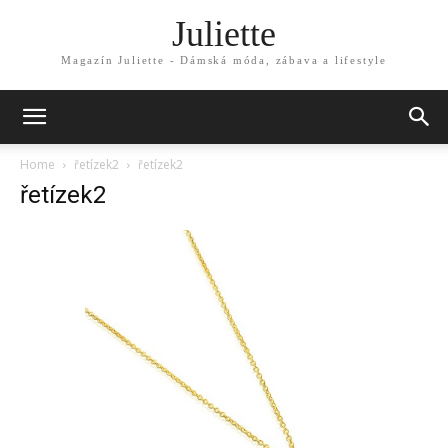
Juliette
Magazín Juliette - Dámská móda, zábava a lifestyle
Home
řetízek2
řetízek2
řetízek2