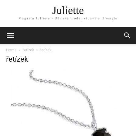
Juliette
Magazín Juliette - Dámská móda, zábava a lifestyle
Home
řetízek
řetízek
řetízek