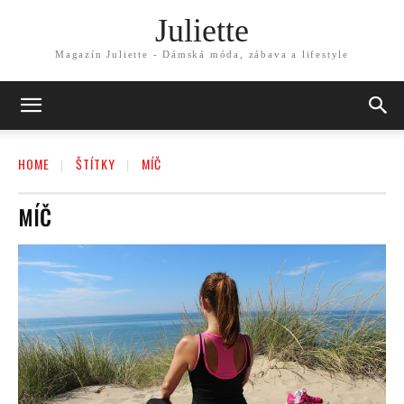
Juliette
Magazín Juliette - Dámská móda, zábava a lifestyle
HOME
ŠTÍTKY
MÍČ
MÍČ