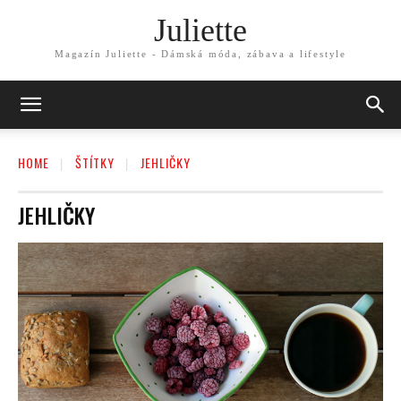
Juliette
Magazín Juliette - Dámská móda, zábava a lifestyle
HOME
ŠTÍTKY
JEHLIČKY
JEHLIČKY