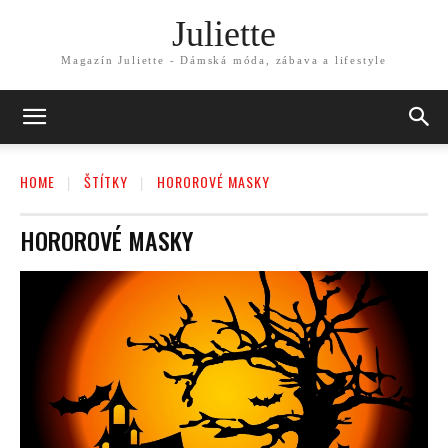
Juliette
Magazín Juliette - Dámská móda, zábava a lifestyle
HOME
ŠTÍTKY
HOROROVÉ MASKY
HOROROVÉ MASKY