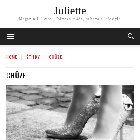
Juliette
Magazín Juliette - Dámská móda, zábava a lifestyle
HOME
ŠTÍTKY
CHŮZE
CHŮZE