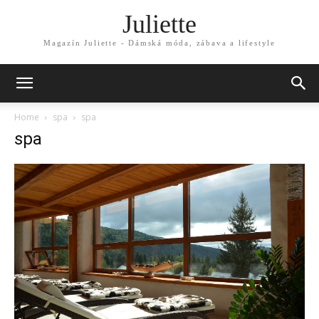
Juliette
Magazín Juliette - Dámská móda, zábava a lifestyle
Home
spa
spa
spa