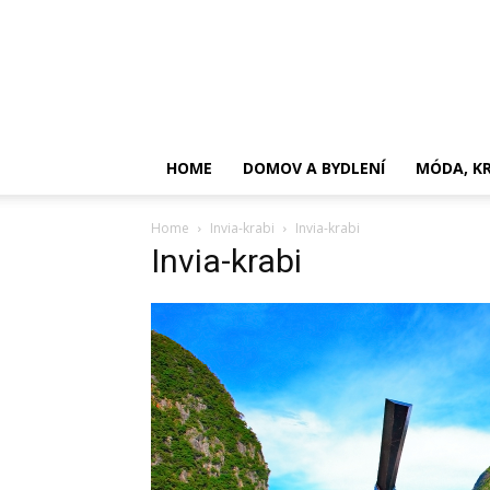
HOME
DOMOV A BYDLENÍ
MÓDA, KR
Home
Invia-krabi
Invia-krabi
Invia-krabi