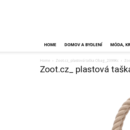
HOME
DOMOV A BYDLENÍ
MÓDA, KR
Home
Zoot.cz_ plastová taška Obag _2399Kc
Zoo
Zoot.cz_ plastová taš