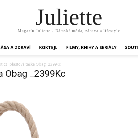
Juliette
Magazín Juliette - Dámská móda, zábava a lifestyle
ÁSA A ZDRAVÍ
KOKTEJL
FILMY, KNIHY A SERIÁLY
SOUT
t.cz_ plastová taška Obag _2399Kc
ka Obag _2399Kc