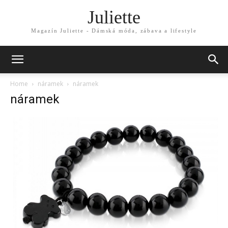
Juliette
Magazín Juliette - Dámská móda, zábava a lifestyle
Home
náramek
náramek
náramek