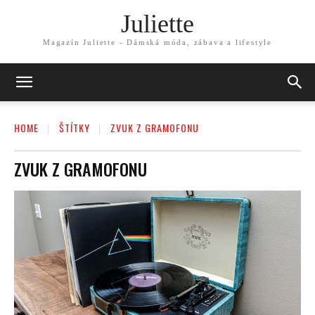
Juliette
Magazín Juliette - Dámská móda, zábava a lifestyle
HOME
ŠTÍTKY
ZVUK Z GRAMOFONU
ZVUK Z GRAMOFONU