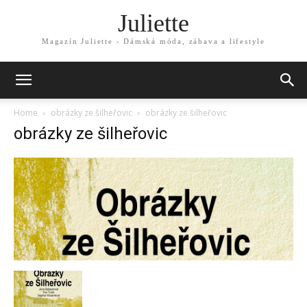
Juliette
Magazín Juliette - Dámská móda, zábava a lifestyle
Home
obrázky ze šilheřovic
obrázky ze šilheřovic
obrázky ze šilheřovic