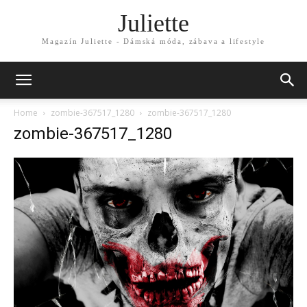
Juliette
Magazín Juliette - Dámská móda, zábava a lifestyle
Home
zombie-367517_1280
zombie-367517_1280
zombie-367517_1280