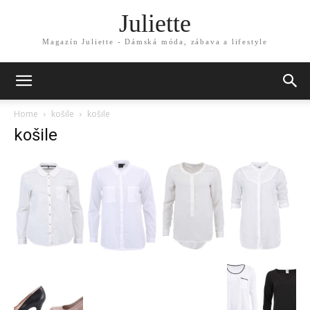
Juliette
Magazín Juliette - Dámská móda, zábava a lifestyle
Home
košile
košile
košile