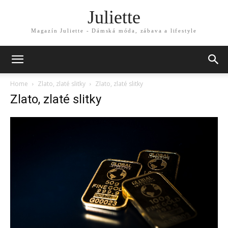
Juliette
Magazín Juliette - Dámská móda, zábava a lifestyle
Home
Zlato, zlaté slitky
Zlato, zlaté slitky
Zlato, zlaté slitky