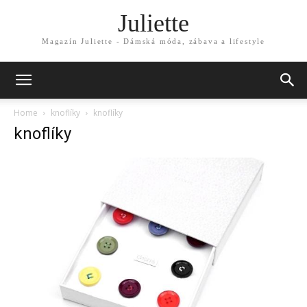
Juliette
Magazín Juliette - Dámská móda, zábava a lifestyle
Home
knoflíky
knoflíky
knoflíky